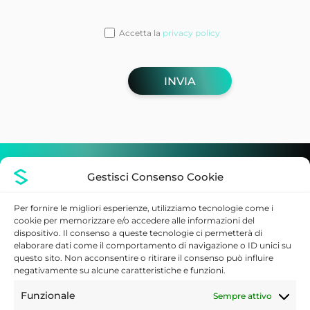
Accetta la
privacy policy
DOVE PUOI TROVARCI
Gestisci Consenso Cookie
Per fornire le migliori esperienze, utilizziamo tecnologie come i
cookie per memorizzare e/o accedere alle informazioni del
Sede legale
dispositivo. Il consenso a queste tecnologie ci permetterà di
Via Imperatore Federico, 24
elaborare dati come il comportamento di navigazione o ID unici su
90143 Palermo (PA), Italia
questo sito. Non acconsentire o ritirare il consenso può influire
negativamente su alcune caratteristiche e funzioni.
Contatti
Funzionale
Sempre attivo
Telefono:
02 80898140