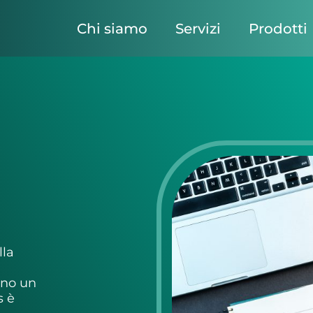
Chi siamo
Servizi
Prodotti
lla
rono un
s è