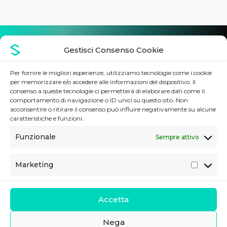
DOVE PUOI TROVARCI
Gestisci Consenso Cookie
Per fornire le migliori esperienze, utilizziamo tecnologie come i cookie
per memorizzare e/o accedere alle informazioni del dispositivo. Il
Sede legale
consenso a queste tecnologie ci permetterà di elaborare dati come il
Via Imperatore Federico, 24
comportamento di navigazione o ID unici su questo sito. Non
90143 Palermo (PA), Italia
acconsentire o ritirare il consenso può influire negativamente su alcune
caratteristiche e funzioni.
Contatti
Funzionale
Sempre attivo
Telefono:
02 80898140
E-mail:
info@stdoutsrl.it
Marketing
M
Seguici
a
r
Accetta
k
e
Nega