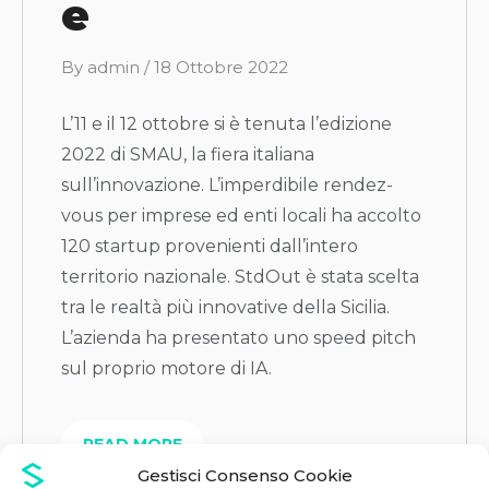
e
B
By
admin
/
18 Ottobre 2022
y
L’11 e il 12 ottobre si è tenuta l’edizione
2022 di SMAU, la fiera italiana
sull’innovazione. L’imperdibile rendez-
vous per imprese ed enti locali ha accolto
120 startup provenienti dall’intero
territorio nazionale. StdOut è stata scelta
tra le realtà più innovative della Sicilia.
L’azienda ha presentato uno speed pitch
sul proprio motore di IA.
READ MORE
Gestisci Consenso Cookie