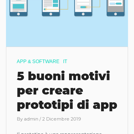
APP & SOFTWARE
IT
5 buoni motivi
per creare
prototipi di app
B
By
admin
/
2 Dicembre 2019
y