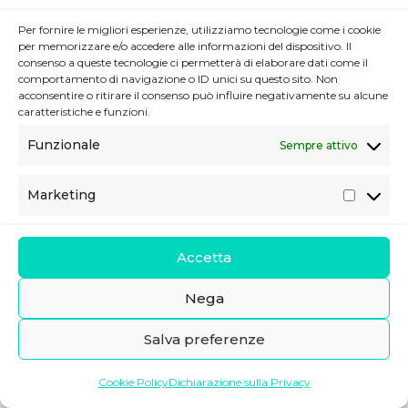
Per fornire le migliori esperienze, utilizziamo tecnologie come i cookie
per memorizzare e/o accedere alle informazioni del dispositivo. Il
consenso a queste tecnologie ci permetterà di elaborare dati come il
comportamento di navigazione o ID unici su questo sito. Non
acconsentire o ritirare il consenso può influire negativamente su alcune
caratteristiche e funzioni.
Funzionale
Sempre attivo
Marketing
M
a
r
Accetta
k
e
Nega
t
Salva preferenze
i
n
Cookie Policy
Dichiarazione sulla Privacy
g
IT