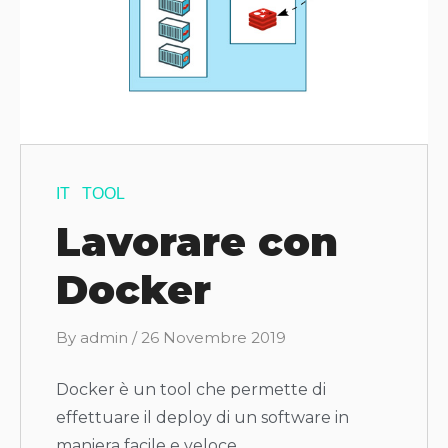
IT
TOOL
Lavorare con
Docker
B
By
admin
/
26 Novembre 2019
y
Docker è un tool che permette di
effettuare il deploy di un software in
maniera facile e veloce.