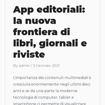
App editoriali:
la nuova
frontiera di
libri, giornali e
riviste
B
By
admin
/
3 Gennaio 2021
y
L’importanza dei contenuti multimediali è
cresciuta enormemente negli ultimi dieci
anni e se da una parte la moderna
tecnologia di computer, tablet e
smartphone ci permette di visualizzare