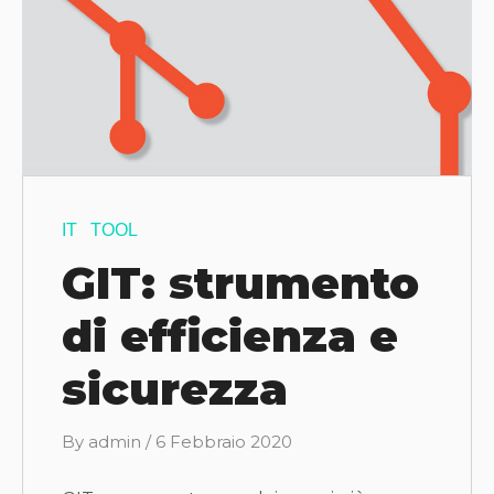
IT
TOOL
GIT: strumento
di efficienza e
sicurezza
B
By
admin
/
6 Febbraio 2020
y