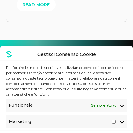
READ MORE
DOVE PUOI TROVARCI
Gestisci Consenso Cookie
Per fornire le migliori esperienze, utilizziamo tecnologie come i cookie
per memorizzare e/o accedere alle informazioni del dispositivo. Il
Sede legale
consenso a queste tecnologie ci permetterà di elaborare dati come il
Via Imperatore Federico, 24
comportamento di navigazione o ID unici su questo sito. Non
90143 Palermo (PA), Italia
acconsentire o ritirare il consenso può influire negativamente su alcune
caratteristiche e funzioni.
Contatti
Funzionale
Sempre attivo
Telefono:
02 80898140
E-mail:
info@stdoutsrl.it
Marketing
M
Seguici
a