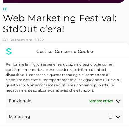
IT
Web Marketing Festival:
StdOut c’era!
28 Settembre 2022
Il più grande festival sull’innovazione digitale e sociale
Gestisci Consenso Cookie
Istituzioni, professionisti, aziende, startup e università
riuniti per tre giorni, dal 16 al 18 giugno a Rimini, in
Per fornire le migliori esperienze, utilizziamo tecnologie come i
occasione del Web Marketing Festival. L’evento
cookie per memorizzare e/o accedere alle informazioni del
dispositivo. Il consenso a queste tecnologie ci permetterà di
sull’innovazione digitale ideato e prodotto da Search
elaborare dati come il comportamento di navigazione o ID unici su
On Media Group con l’obiettivo di affrontare e scoprire
questo sito. Non acconsentire o ritirare il consenso può influire
le nuove opportunità di crescita sostenibile e inclusiva.
negativamente su alcune caratteristiche e funzioni.
La spinta propulsiva verso un futuro migliore Prima
Funzionale
Sempre attivo
volta, per StdOut, al Web Marketing Festival....
Marketing
LEGGI