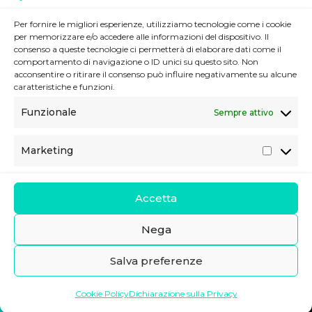
Per fornire le migliori esperienze, utilizziamo tecnologie come i cookie
per memorizzare e/o accedere alle informazioni del dispositivo. Il
Sede legale
consenso a queste tecnologie ci permetterà di elaborare dati come il
Via Imperatore Federico, 24
comportamento di navigazione o ID unici su questo sito. Non
90143 Palermo (PA), Italia
acconsentire o ritirare il consenso può influire negativamente su alcune
caratteristiche e funzioni.
Contatti
Funzionale
Sempre attivo
Telefono:
02 80898140
E-mail:
info@stdoutsrl.it
Marketing
M
Seguici
a
r
Accetta
k
e
Nega
t
StdOut s.r.l unipersonale, CF/P.Iva IT06730610828, REA PA-411498 -
Salva preferenze
i
Privacy Policy
-
Cookie Policy
n
Cookie Policy
Dichiarazione sulla Privacy
g