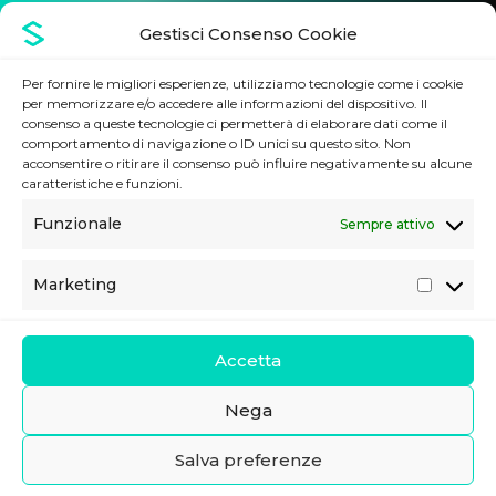
DOVE PUOI TROVARCI
Gestisci Consenso Cookie
Per fornire le migliori esperienze, utilizziamo tecnologie come i cookie
per memorizzare e/o accedere alle informazioni del dispositivo. Il
Sede legale
consenso a queste tecnologie ci permetterà di elaborare dati come il
Via Imperatore Federico, 24
comportamento di navigazione o ID unici su questo sito. Non
90143 Palermo (PA), Italia
acconsentire o ritirare il consenso può influire negativamente su alcune
caratteristiche e funzioni.
Contatti
Funzionale
Sempre attivo
Telefono:
02 80898140
E-mail:
info@stdoutsrl.it
Marketing
M
Seguici
a
r
Accetta
k
e
Nega
t
StdOut s.r.l unipersonale, CF/P.Iva IT06730610828, REA PA-411498 -
Salva preferenze
i
Privacy Policy
-
Cookie Policy
n