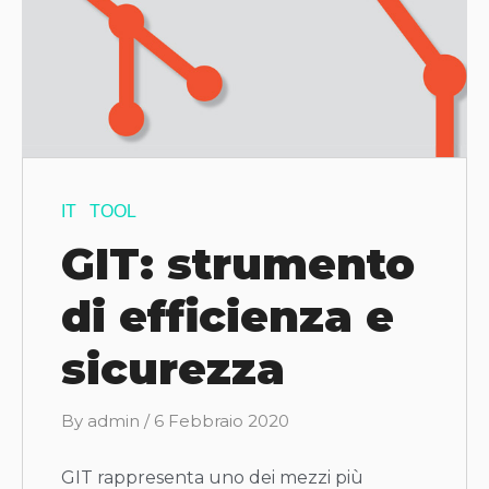
IT
TOOL
GIT: strumento
di efficienza e
sicurezza
B
By
admin
/
6 Febbraio 2020
y
GIT rappresenta uno dei mezzi più